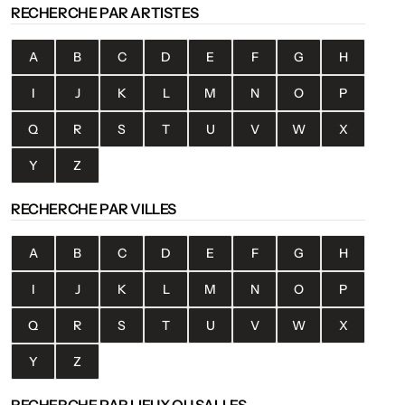
RECHERCHE PAR ARTISTES
A
B
C
D
E
F
G
H
I
J
K
L
M
N
O
P
Q
R
S
T
U
V
W
X
Y
Z
RECHERCHE PAR VILLES
A
B
C
D
E
F
G
H
I
J
K
L
M
N
O
P
Q
R
S
T
U
V
W
X
Y
Z
RECHERCHE PAR LIEUX OU SALLES