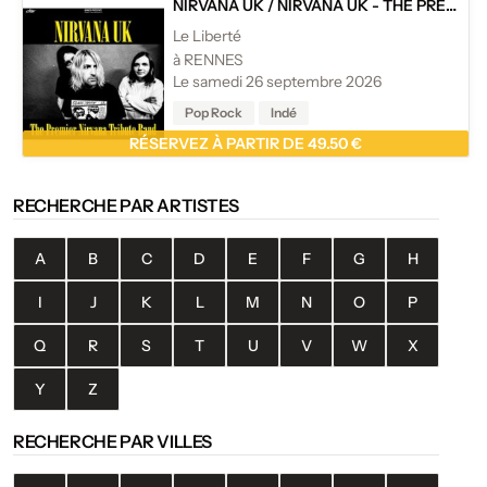
NIRVANA UK
/
NIRVANA UK - THE PREMIER NIRVANA TRIBUTE BAND
Le Liberté
à RENNES
Le samedi 26 septembre 2026
Pop Rock
Indé
RÉSERVEZ À PARTIR DE 49.50 €
RECHERCHE PAR ARTISTES
A
B
C
D
E
F
G
H
I
J
K
L
M
N
O
P
Q
R
S
T
U
V
W
X
Y
Z
RECHERCHE PAR VILLES