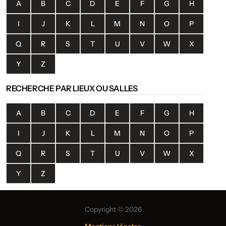
A
B
C
D
E
F
G
H
I
J
K
L
M
N
O
P
Q
R
S
T
U
V
W
X
Y
Z
RECHERCHE PAR LIEUX OU SALLES
A
B
C
D
E
F
G
H
I
J
K
L
M
N
O
P
Q
R
S
T
U
V
W
X
Y
Z
Copyright © 2026