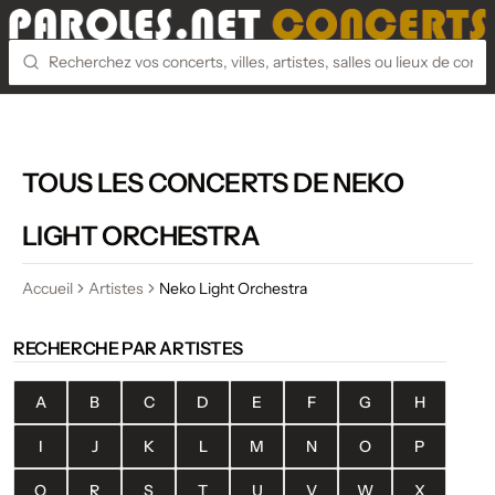
TOUS LES CONCERTS DE NEKO
LIGHT ORCHESTRA
Accueil
Artistes
Neko Light Orchestra
RECHERCHE PAR ARTISTES
A
B
C
D
E
F
G
H
I
J
K
L
M
N
O
P
Q
R
S
T
U
V
W
X