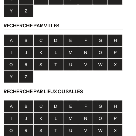
Y
Z
RECHERCHE PAR VILLES
A
B
C
D
E
F
G
H
I
J
K
L
M
N
O
P
Q
R
S
T
U
V
W
X
Y
Z
RECHERCHE PAR LIEUX OU SALLES
A
B
C
D
E
F
G
H
I
J
K
L
M
N
O
P
Q
R
S
T
U
V
W
X