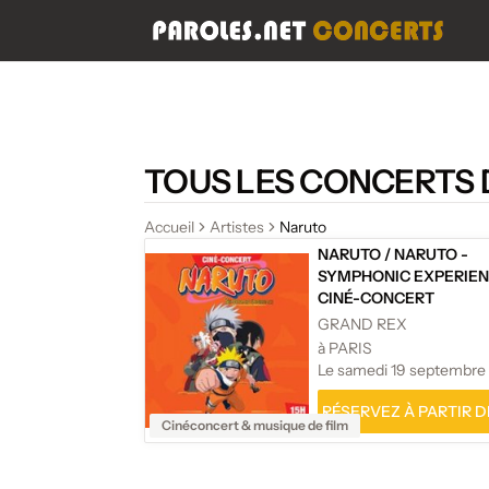
TOUS LES CONCERTS
Accueil
Artistes
Naruto
NARUTO
/
NARUTO -
SYMPHONIC EXPERIEN
CINÉ-CONCERT
GRAND REX
à PARIS
Le samedi 19 septembre
RÉSERVEZ À PARTIR DE
Cinéconcert & musique de film