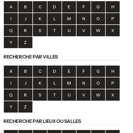
A
B
C
D
E
F
G
H
I
J
K
L
M
N
O
P
Q
R
S
T
U
V
W
X
Y
Z
RECHERCHE PAR VILLES
A
B
C
D
E
F
G
H
I
J
K
L
M
N
O
P
Q
R
S
T
U
V
W
X
Y
Z
RECHERCHE PAR LIEUX OU SALLES