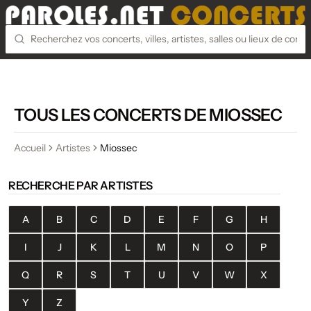
TOUS LES CONCERTS DE MIOSSEC
Accueil
Artistes
Miossec
RECHERCHE PAR ARTISTES
A
B
C
D
E
F
G
H
I
J
K
L
M
N
O
P
Q
R
S
T
U
V
W
X
Y
Z