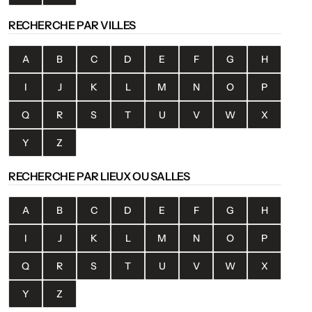
RECHERCHE PAR VILLES
A
B
C
D
E
F
G
H
I
J
K
L
M
N
O
P
Q
R
S
T
U
V
W
X
Y
Z
RECHERCHE PAR LIEUX OU SALLES
A
B
C
D
E
F
G
H
I
J
K
L
M
N
O
P
Q
R
S
T
U
V
W
X
Y
Z