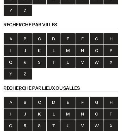
Y
Z
RECHERCHE PAR VILLES
A
B
C
D
E
F
G
H
I
J
K
L
M
N
O
P
Q
R
S
T
U
V
W
X
Y
Z
RECHERCHE PAR LIEUX OU SALLES
A
B
C
D
E
F
G
H
I
J
K
L
M
N
O
P
Q
R
S
T
U
V
W
X