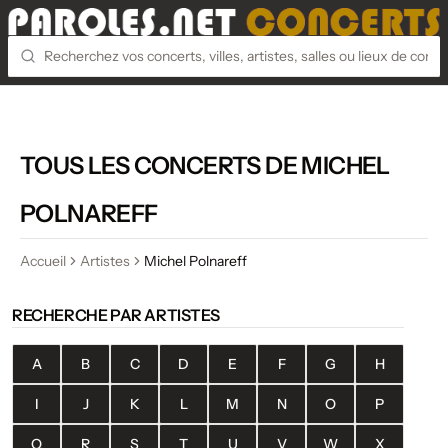
TOUS LES CONCERTS DE MICHEL
POLNAREFF
Accueil
Artistes
Michel Polnareff
RECHERCHE PAR ARTISTES
A
B
C
D
E
F
G
H
I
J
K
L
M
N
O
P
Q
R
S
T
U
V
W
X