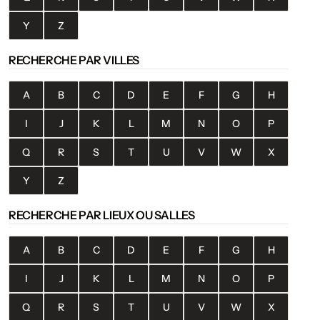
Y
Z
RECHERCHE PAR VILLES
A
B
C
D
E
F
G
H
I
J
K
L
M
N
O
P
Q
R
S
T
U
V
W
X
Y
Z
RECHERCHE PAR LIEUX OU SALLES
A
B
C
D
E
F
G
H
I
J
K
L
M
N
O
P
Q
R
S
T
U
V
W
X