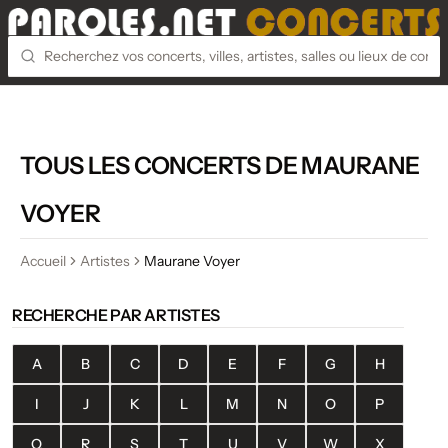
TOUS LES CONCERTS DE MAURANE
VOYER
Accueil
Artistes
Maurane Voyer
RECHERCHE PAR ARTISTES
A
B
C
D
E
F
G
H
I
J
K
L
M
N
O
P
Q
R
S
T
U
V
W
X