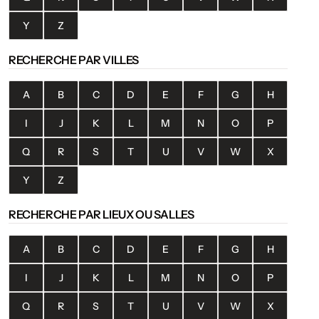
Y
Z
RECHERCHE PAR VILLES
A
B
C
D
E
F
G
H
I
J
K
L
M
N
O
P
Q
R
S
T
U
V
W
X
Y
Z
RECHERCHE PAR LIEUX OU SALLES
A
B
C
D
E
F
G
H
I
J
K
L
M
N
O
P
Q
R
S
T
U
V
W
X