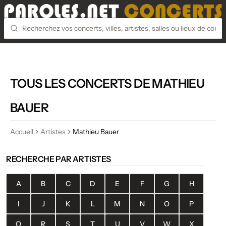
TOUS LES CONCERTS DE MATHIEU
BAUER
Accueil
Artistes
Mathieu Bauer
RECHERCHE PAR ARTISTES
A
B
C
D
E
F
G
H
I
J
K
L
M
N
O
P
Q
R
S
T
U
V
W
X