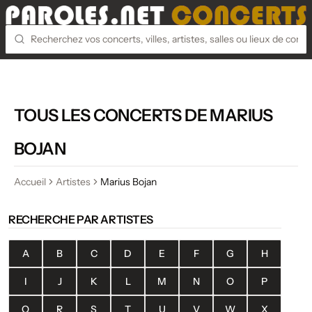
TOUS LES CONCERTS DE MARIUS
BOJAN
Accueil
Artistes
Marius Bojan
RECHERCHE PAR ARTISTES
A
B
C
D
E
F
G
H
I
J
K
L
M
N
O
P
Q
R
S
T
U
V
W
X