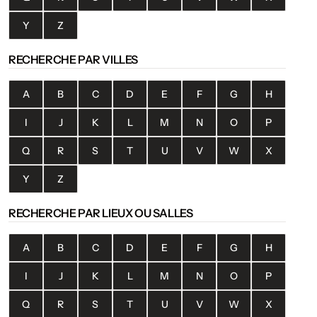
Y
Z
RECHERCHE PAR VILLES
A
B
C
D
E
F
G
H
I
J
K
L
M
N
O
P
Q
R
S
T
U
V
W
X
Y
Z
RECHERCHE PAR LIEUX OU SALLES
A
B
C
D
E
F
G
H
I
J
K
L
M
N
O
P
Q
R
S
T
U
V
W
X