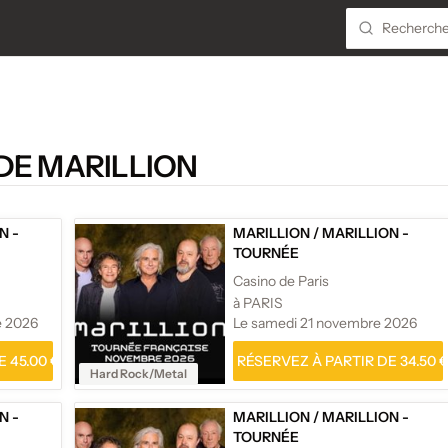
DE MARILLION
N -
MARILLION
/
MARILLION -
TOURNÉE
Casino de Paris
à PARIS
e 2026
Le samedi 21 novembre 2026
 45.00 €
RÉSERVEZ À PARTIR DE 34.50 
Hard Rock/Metal
N -
MARILLION
/
MARILLION -
TOURNÉE