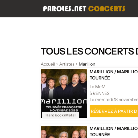
TOUS LES CONCERTS 
Accueil
Artistes
Marillion
MARILLION
/
MARILLIO
TOURNÉE
Le MeM
à RENNES
Le mercredi 18 novembr
RÉSERVEZ À PARTIR DE
Hard Rock/Metal
MARILLION
/
MARILLIO
TOURNÉE