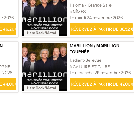
e
Paloma - Grande Salle
à NÎMES
re 2026
Le mardi 24 novembre 2026
 46.20 €
RÉSERVEZ À PARTIR DE 38.52 €
Hard Rock/Metal
N -
MARILLION
/
MARILLION -
TOURNÉE
Radiant-Bellevue
-AGNE
à CALUIRE ET CUIRE
e 2026
Le dimanche 29 novembre 2026
 44.00 €
RÉSERVEZ À PARTIR DE 47.00 
Hard Rock/Metal