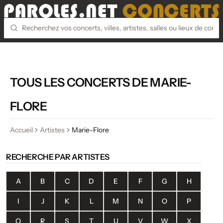
TOUS LES CONCERTS DE MARIE-
FLORE
Accueil
Artistes
Marie-Flore
RECHERCHE PAR ARTISTES
A
B
C
D
E
F
G
H
I
J
K
L
M
N
O
P
Q
R
S
T
U
V
W
X