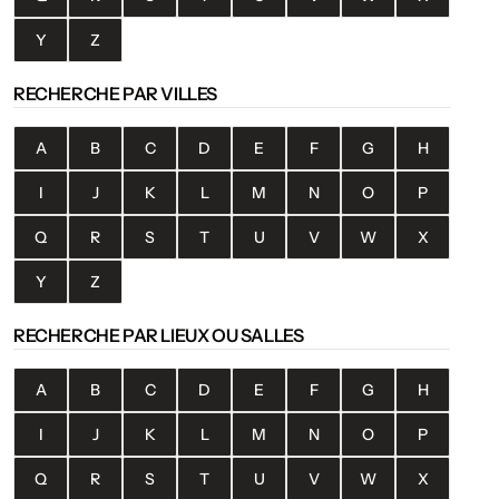
Y
Z
RECHERCHE PAR VILLES
A
B
C
D
E
F
G
H
I
J
K
L
M
N
O
P
Q
R
S
T
U
V
W
X
Y
Z
RECHERCHE PAR LIEUX OU SALLES
A
B
C
D
E
F
G
H
I
J
K
L
M
N
O
P
Q
R
S
T
U
V
W
X