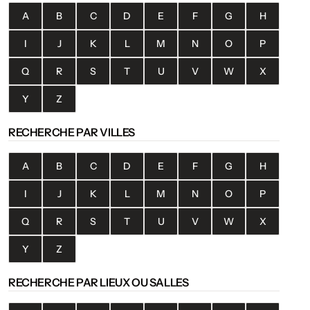
A
B
C
D
E
F
G
H
I
J
K
L
M
N
O
P
Q
R
S
T
U
V
W
X
Y
Z
RECHERCHE PAR VILLES
A
B
C
D
E
F
G
H
I
J
K
L
M
N
O
P
Q
R
S
T
U
V
W
X
Y
Z
RECHERCHE PAR LIEUX OU SALLES