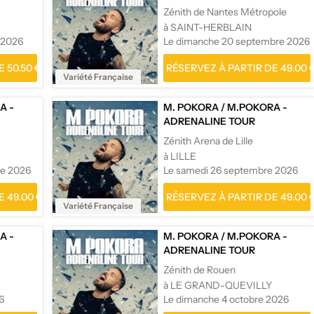
Zénith de Nantes Métropole
à SAINT-HERBLAIN
 2026
Le dimanche 20 septembre 2026
 50.50 €
RÉSERVEZ À PARTIR DE 49.00 
Variété Française
A -
M. POKORA
/
M.POKORA -
ADRENALINE TOUR
Zénith Arena de Lille
à LILLE
re 2026
Le samedi 26 septembre 2026
 49.00 €
RÉSERVEZ À PARTIR DE 49.00 
Variété Française
A -
M. POKORA
/
M.POKORA -
ADRENALINE TOUR
Zénith de Rouen
à LE GRAND-QUEVILLY
6
Le dimanche 4 octobre 2026