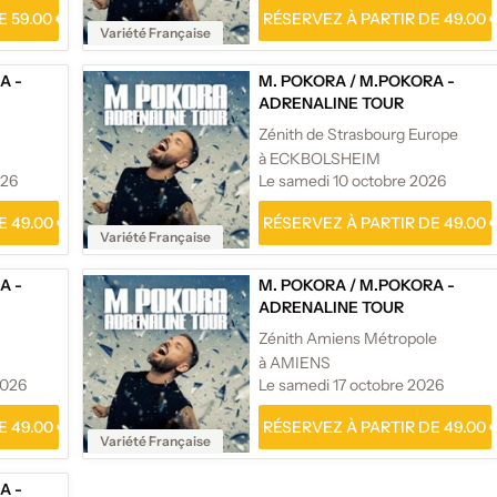
 59.00 €
RÉSERVEZ À PARTIR DE 49.00 
Variété Française
A -
M. POKORA
/
M.POKORA -
ADRENALINE TOUR
Zénith de Strasbourg Europe
à ECKBOLSHEIM
026
Le samedi 10 octobre 2026
 49.00 €
RÉSERVEZ À PARTIR DE 49.00 
Variété Française
A -
M. POKORA
/
M.POKORA -
ADRENALINE TOUR
Zénith Amiens Métropole
à AMIENS
2026
Le samedi 17 octobre 2026
 49.00 €
RÉSERVEZ À PARTIR DE 49.00 
Variété Française
A -