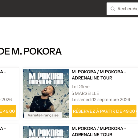
DE M. POKORA
A -
M. POKORA
/
M.POKORA -
ADRENALINE TOUR
Le Dôme
à MARSEILLE
e 2026
Le samedi 12 septembre 2026
 49.00 €
RÉSERVEZ À PARTIR DE 49.00 
Variété Française
A -
M. POKORA
/
M.POKORA -
ADRENALINE TOUR