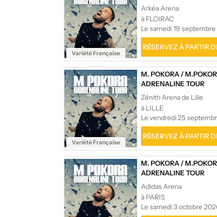
Arkéa Arena
à FLOIRAC
Le samedi 19 septembre
RÉSERVEZ À PARTIR DE
Variété Française
M. POKORA
/
M.POKOR
ADRENALINE TOUR
Zénith Arena de Lille
à LILLE
Le vendredi 25 septemb
RÉSERVEZ À PARTIR DE
Variété Française
M. POKORA
/
M.POKOR
ADRENALINE TOUR
Adidas Arena
à PARIS
Le samedi 3 octobre 202