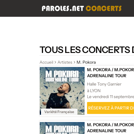
TOUS LES CONCERTS 
Accueil
Artistes
M. Pokora
M. POKORA
/
M.POKOR
ADRENALINE TOUR
Halle Tony Garnier
à LYON
Le vendredi 11 septembr
RÉSERVEZ À PARTIR DE
Variété Française
M. POKORA
/
M.POKOR
ADRENALINE TOUR