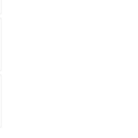
€
€
€