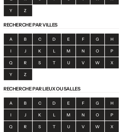
Y
Z
RECHERCHE PAR VILLES
A
B
C
D
E
F
G
H
I
J
K
L
M
N
O
P
Q
R
S
T
U
V
W
X
Y
Z
RECHERCHE PAR LIEUX OU SALLES
A
B
C
D
E
F
G
H
I
J
K
L
M
N
O
P
Q
R
S
T
U
V
W
X