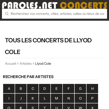
TOUS LES CONCERTS DE LLYOD
COLE
Accueil
Artistes
Llyod Cole
RECHERCHE PAR ARTISTES
A
B
C
D
E
F
G
H
I
J
K
L
M
N
O
P
Q
R
S
T
U
V
W
X