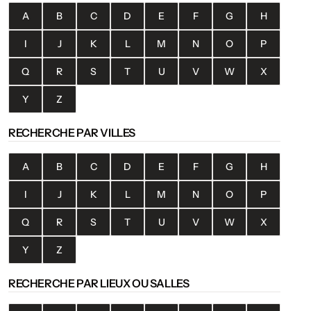
A
B
C
D
E
F
G
H
I
J
K
L
M
N
O
P
Q
R
S
T
U
V
W
X
Y
Z
RECHERCHE PAR VILLES
A
B
C
D
E
F
G
H
I
J
K
L
M
N
O
P
Q
R
S
T
U
V
W
X
Y
Z
RECHERCHE PAR LIEUX OU SALLES