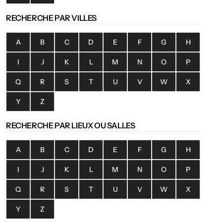
RECHERCHE PAR VILLES
A
B
C
D
E
F
G
H
I
J
K
L
M
N
O
P
Q
R
S
T
U
V
W
X
Y
Z
RECHERCHE PAR LIEUX OU SALLES
A
B
C
D
E
F
G
H
I
J
K
L
M
N
O
P
Q
R
S
T
U
V
W
X
Y
Z