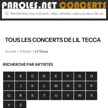
TOUS LES CONCERTS DE LIL TECCA
Accueil
Artistes
Lil Tecca
RECHERCHE PAR ARTISTES
A
B
C
D
E
F
G
H
I
J
K
L
M
N
O
P
Q
R
S
T
U
V
W
X
Y
Z