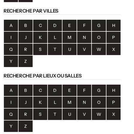
RECHERCHE PAR VILLES
A
B
C
D
E
F
G
H
I
J
K
L
M
N
O
P
Q
R
S
T
U
V
W
X
Y
Z
RECHERCHE PAR LIEUX OU SALLES
A
B
C
D
E
F
G
H
I
J
K
L
M
N
O
P
Q
R
S
T
U
V
W
X
Y
Z