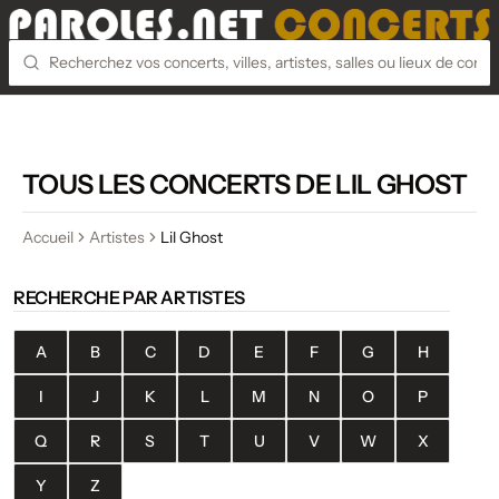
TOUS LES CONCERTS DE LIL GHOST
Accueil
Artistes
Lil Ghost
RECHERCHE PAR ARTISTES
A
B
C
D
E
F
G
H
I
J
K
L
M
N
O
P
Q
R
S
T
U
V
W
X
Y
Z