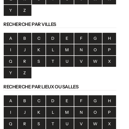
Y
Z
RECHERCHE PAR VILLES
A
B
C
D
E
F
G
H
I
J
K
L
M
N
O
P
Q
R
S
T
U
V
W
X
Y
Z
RECHERCHE PAR LIEUX OU SALLES
A
B
C
D
E
F
G
H
I
J
K
L
M
N
O
P
Q
R
S
T
U
V
W
X