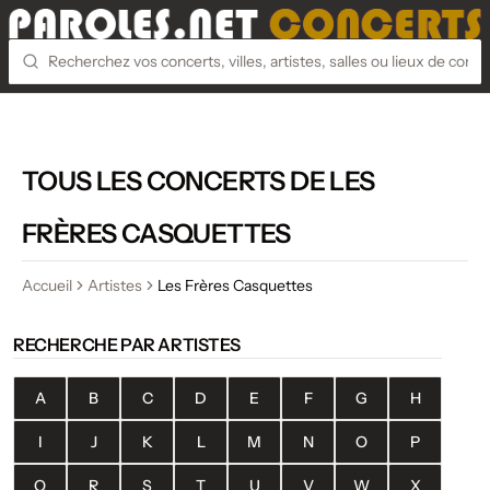
TOUS LES CONCERTS DE LES
FRÈRES CASQUETTES
Accueil
Artistes
Les Frères Casquettes
RECHERCHE PAR ARTISTES
A
B
C
D
E
F
G
H
I
J
K
L
M
N
O
P
Q
R
S
T
U
V
W
X