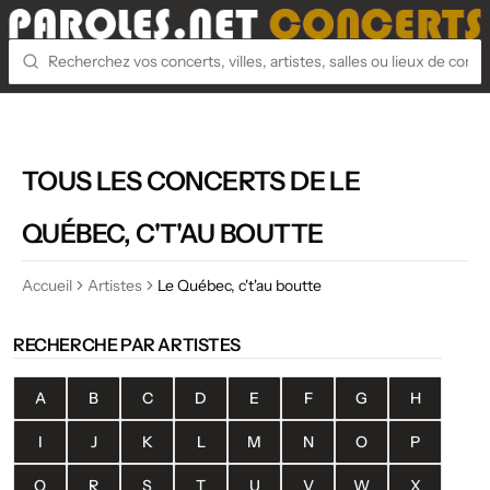
TOUS LES CONCERTS DE LE
QUÉBEC, C'T'AU BOUTTE
Accueil
Artistes
Le Québec, c't'au boutte
RECHERCHE PAR ARTISTES
A
B
C
D
E
F
G
H
I
J
K
L
M
N
O
P
Q
R
S
T
U
V
W
X