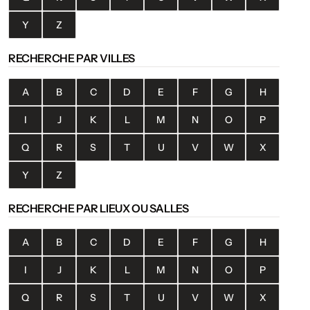
Y
Z
RECHERCHE PAR VILLES
A
B
C
D
E
F
G
H
I
J
K
L
M
N
O
P
Q
R
S
T
U
V
W
X
Y
Z
RECHERCHE PAR LIEUX OU SALLES
A
B
C
D
E
F
G
H
I
J
K
L
M
N
O
P
Q
R
S
T
U
V
W
X