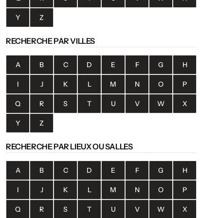
Y
Z
RECHERCHE PAR VILLES
A
B
C
D
E
F
G
H
I
J
K
L
M
N
O
P
Q
R
S
T
U
V
W
X
Y
Z
RECHERCHE PAR LIEUX OU SALLES
A
B
C
D
E
F
G
H
I
J
K
L
M
N
O
P
Q
R
S
T
U
V
W
X