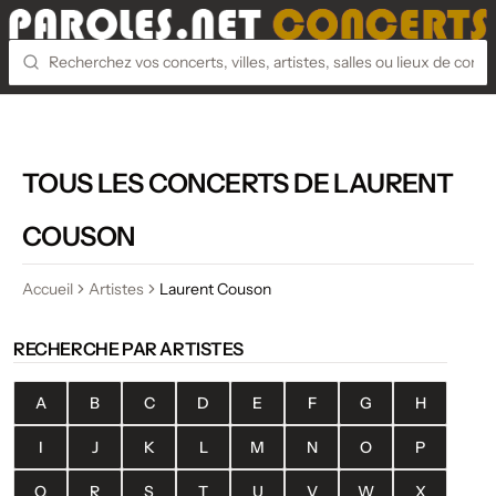
TOUS LES CONCERTS DE LAURENT
COUSON
Accueil
Artistes
Laurent Couson
RECHERCHE PAR ARTISTES
A
B
C
D
E
F
G
H
I
J
K
L
M
N
O
P
Q
R
S
T
U
V
W
X