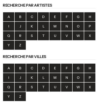
RECHERCHE PAR ARTISTES
A
B
C
D
E
F
G
H
I
J
K
L
M
N
O
P
Q
R
S
T
U
V
W
X
Y
Z
RECHERCHE PAR VILLES
A
B
C
D
E
F
G
H
I
J
K
L
M
N
O
P
Q
R
S
T
U
V
W
X
Y
Z