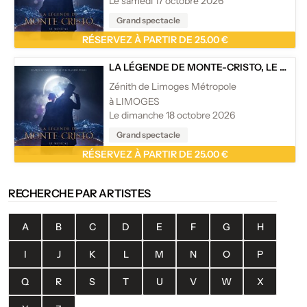
Le samedi 17 octobre 2026
Grand spectacle
RÉSERVEZ À PARTIR DE 25.00 €
LA LÉGENDE DE MONTE-CRISTO, LE MUSICAL
Zénith de Limoges Métropole
à LIMOGES
Le dimanche 18 octobre 2026
Grand spectacle
RÉSERVEZ À PARTIR DE 25.00 €
RECHERCHE PAR ARTISTES
A
B
C
D
E
F
G
H
I
J
K
L
M
N
O
P
Q
R
S
T
U
V
W
X