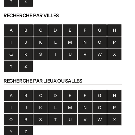
Y
Z
RECHERCHE PAR VILLES
A
B
C
D
E
F
G
H
I
J
K
L
M
N
O
P
Q
R
S
T
U
V
W
X
Y
Z
RECHERCHE PAR LIEUX OU SALLES
A
B
C
D
E
F
G
H
I
J
K
L
M
N
O
P
Q
R
S
T
U
V
W
X
Y
Z