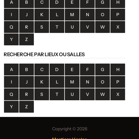
A
B
C
D
E
F
G
H
I
J
K
L
M
N
O
P
Q
R
S
T
U
V
W
X
Y
Z
RECHERCHE PAR LIEUX OU SALLES
A
B
C
D
E
F
G
H
I
J
K
L
M
N
O
P
Q
R
S
T
U
V
W
X
Y
Z
Copyright © 2026