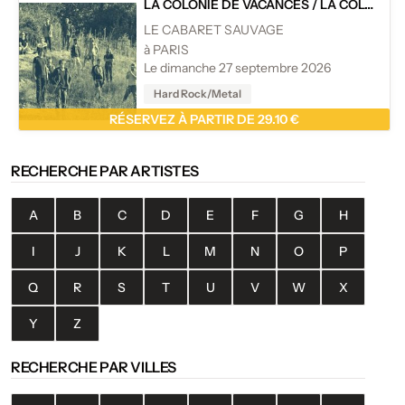
LA COLONIE DE VACANCES
/
LA COLONIE DE VACANCES
LE CABARET SAUVAGE
à PARIS
Le dimanche 27 septembre 2026
Hard Rock/Metal
RÉSERVEZ À PARTIR DE 29.10 €
RECHERCHE PAR ARTISTES
A
B
C
D
E
F
G
H
I
J
K
L
M
N
O
P
Q
R
S
T
U
V
W
X
Y
Z
RECHERCHE PAR VILLES