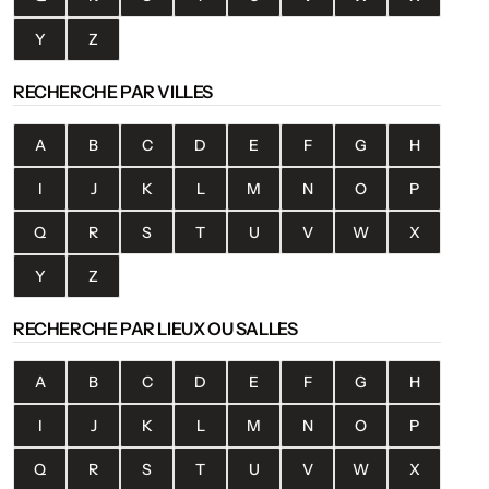
Y
Z
RECHERCHE PAR VILLES
A
B
C
D
E
F
G
H
I
J
K
L
M
N
O
P
Q
R
S
T
U
V
W
X
Y
Z
RECHERCHE PAR LIEUX OU SALLES
A
B
C
D
E
F
G
H
I
J
K
L
M
N
O
P
Q
R
S
T
U
V
W
X