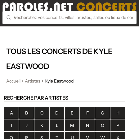
TOUS LES CONCERTS DE KYLE
EASTWOOD
Accueil
Artistes
Kyle Eastwood
RECHERCHE PAR ARTISTES
A
B
C
D
E
F
G
H
I
J
K
L
M
N
O
P
Q
R
S
T
U
V
W
X