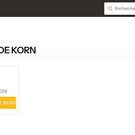
DE KORN
2026
 69.70 €