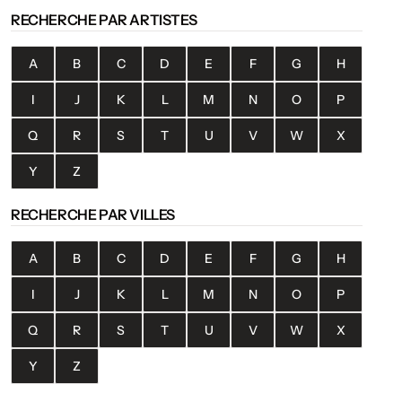
RECHERCHE PAR ARTISTES
A
B
C
D
E
F
G
H
I
J
K
L
M
N
O
P
Q
R
S
T
U
V
W
X
Y
Z
RECHERCHE PAR VILLES
A
B
C
D
E
F
G
H
I
J
K
L
M
N
O
P
Q
R
S
T
U
V
W
X
Y
Z