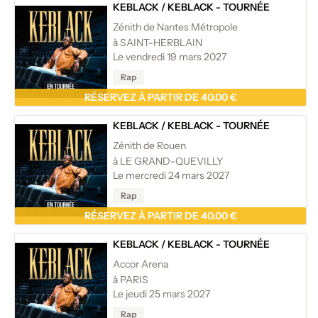
KEBLACK
/
KEBLACK - TOURNÉE
Zénith de Nantes Métropole
à SAINT-HERBLAIN
Le vendredi 19 mars 2027
Rap
RÉSERVEZ À PARTIR DE 40.00 €
KEBLACK
/
KEBLACK - TOURNÉE
Zénith de Rouen
à LE GRAND-QUEVILLY
Le mercredi 24 mars 2027
Rap
RÉSERVEZ À PARTIR DE 40.00 €
KEBLACK
/
KEBLACK - TOURNÉE
Accor Arena
à PARIS
Le jeudi 25 mars 2027
Rap