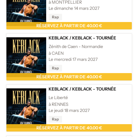
à MONTPELLIER
Le dimanche 14 mars 2027
Rap
RÉSERVEZ À PARTIR DE 40.00 €
KEBLACK
/
KEBLACK - TOURNÉE
Zénith de Caen - Normandie
à CAEN
Le mercredi 17 mars 2027
Rap
RÉSERVEZ À PARTIR DE 40.00 €
KEBLACK
/
KEBLACK - TOURNÉE
Le Liberté
à RENNES
Le jeudi 18 mars 2027
Rap
RÉSERVEZ À PARTIR DE 40.00 €