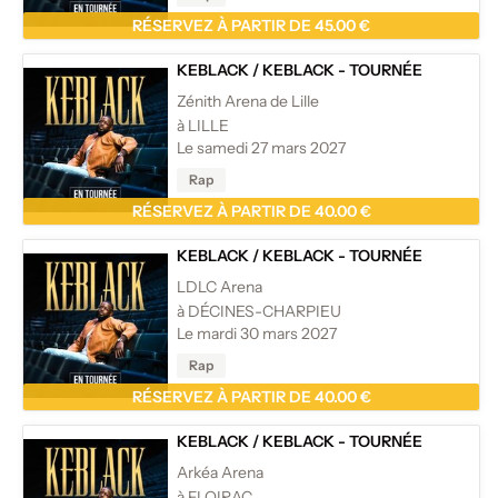
RÉSERVEZ À PARTIR DE 45.00 €
KEBLACK
/
KEBLACK - TOURNÉE
Zénith Arena de Lille
à LILLE
Le samedi 27 mars 2027
Rap
RÉSERVEZ À PARTIR DE 40.00 €
KEBLACK
/
KEBLACK - TOURNÉE
LDLC Arena
à DÉCINES-CHARPIEU
Le mardi 30 mars 2027
Rap
RÉSERVEZ À PARTIR DE 40.00 €
KEBLACK
/
KEBLACK - TOURNÉE
Arkéa Arena
à FLOIRAC