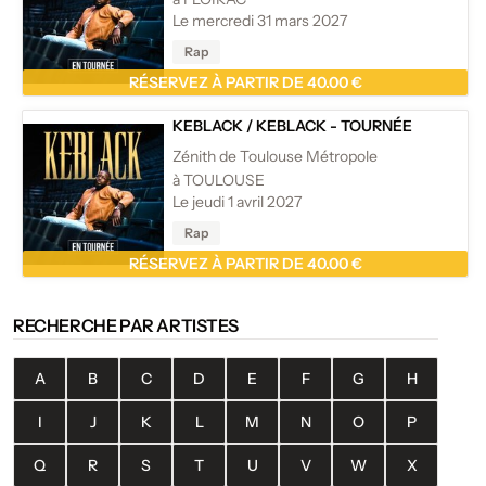
Le mercredi 31 mars 2027
Rap
RÉSERVEZ À PARTIR DE 40.00 €
KEBLACK
/
KEBLACK - TOURNÉE
Zénith de Toulouse Métropole
à TOULOUSE
Le jeudi 1 avril 2027
Rap
RÉSERVEZ À PARTIR DE 40.00 €
RECHERCHE PAR ARTISTES
A
B
C
D
E
F
G
H
I
J
K
L
M
N
O
P
Q
R
S
T
U
V
W
X