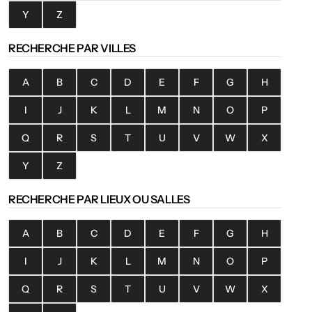
Y
Z
RECHERCHE PAR VILLES
A
B
C
D
E
F
G
H
I
J
K
L
M
N
O
P
Q
R
S
T
U
V
W
X
Y
Z
RECHERCHE PAR LIEUX OU SALLES
A
B
C
D
E
F
G
H
I
J
K
L
M
N
O
P
Q
R
S
T
U
V
W
X