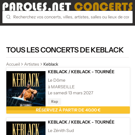
TOUS LES CONCERTS DE KEBLACK
Accueil
Artistes
Keblack
KEBLACK
/
KEBLACK - TOURNÉE
Le Dôme
à MARSEILLE
Le samedi 13 mars 2027
Rap
RÉSERVEZ À PARTIR DE 40.00 €
KEBLACK
/
KEBLACK - TOURNÉE
Le Zénith Sud