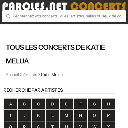
TOUS LES CONCERTS DE KATIE
MELUA
Accueil
Artistes
Katie Melua
RECHERCHE PAR ARTISTES
A
B
C
D
E
F
G
H
I
J
K
L
M
N
O
P
Q
R
S
T
U
V
W
X