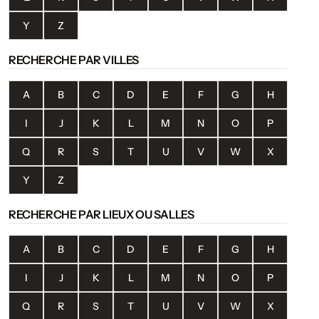
Y
Z
RECHERCHE PAR VILLES
A
B
C
D
E
F
G
H
I
J
K
L
M
N
O
P
Q
R
S
T
U
V
W
X
Y
Z
RECHERCHE PAR LIEUX OU SALLES
A
B
C
D
E
F
G
H
I
J
K
L
M
N
O
P
Q
R
S
T
U
V
W
X