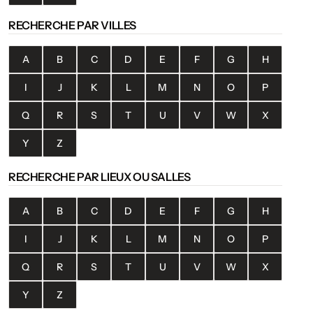
RECHERCHE PAR VILLES
A
B
C
D
E
F
G
H
I
J
K
L
M
N
O
P
Q
R
S
T
U
V
W
X
Y
Z
RECHERCHE PAR LIEUX OU SALLES
A
B
C
D
E
F
G
H
I
J
K
L
M
N
O
P
Q
R
S
T
U
V
W
X
Y
Z