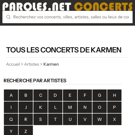
TOUS LES CONCERTS DE KARMEN
Accueil
Artistes
Karmen
RECHERCHE PAR ARTISTES
A
B
C
D
E
F
G
H
I
J
K
L
M
N
O
P
Q
R
S
T
U
V
W
X
Y
Z