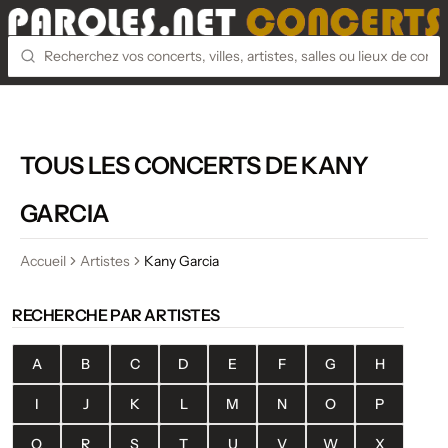
TOUS LES CONCERTS DE KANY
GARCIA
Accueil
Artistes
Kany Garcia
RECHERCHE PAR ARTISTES
A
B
C
D
E
F
G
H
I
J
K
L
M
N
O
P
Q
R
S
T
U
V
W
X