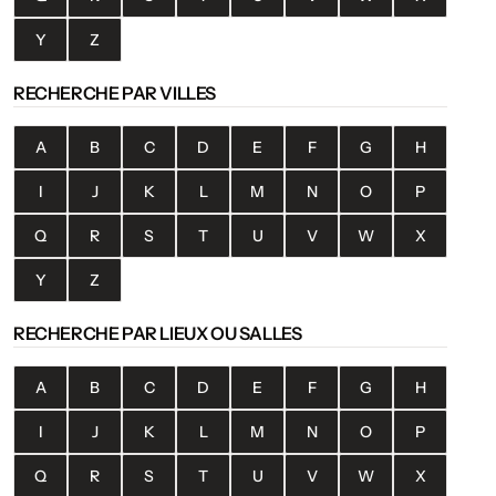
Y
Z
RECHERCHE PAR VILLES
A
B
C
D
E
F
G
H
I
J
K
L
M
N
O
P
Q
R
S
T
U
V
W
X
Y
Z
RECHERCHE PAR LIEUX OU SALLES
A
B
C
D
E
F
G
H
I
J
K
L
M
N
O
P
Q
R
S
T
U
V
W
X