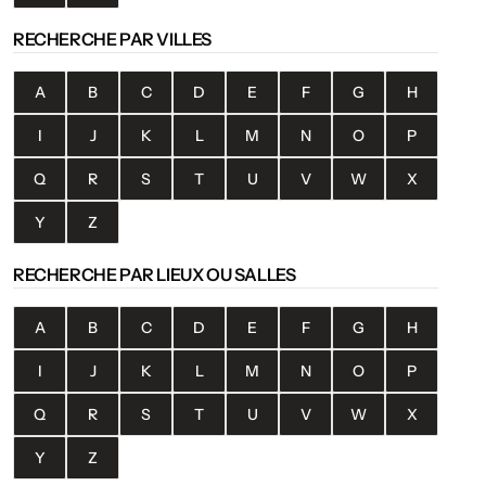
RECHERCHE PAR VILLES
A
B
C
D
E
F
G
H
I
J
K
L
M
N
O
P
Q
R
S
T
U
V
W
X
Y
Z
RECHERCHE PAR LIEUX OU SALLES
A
B
C
D
E
F
G
H
I
J
K
L
M
N
O
P
Q
R
S
T
U
V
W
X
Y
Z