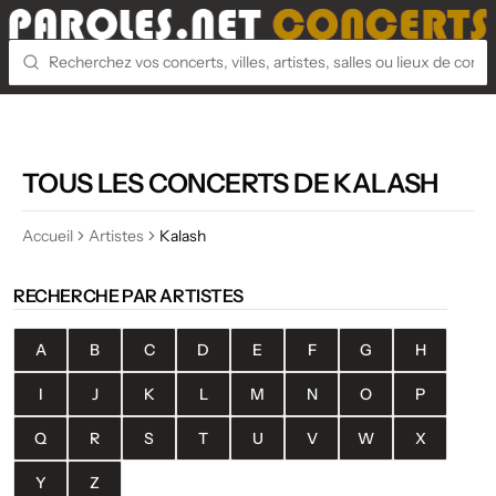
TOUS LES CONCERTS DE KALASH
Accueil
Artistes
Kalash
RECHERCHE PAR ARTISTES
A
B
C
D
E
F
G
H
I
J
K
L
M
N
O
P
Q
R
S
T
U
V
W
X
Y
Z