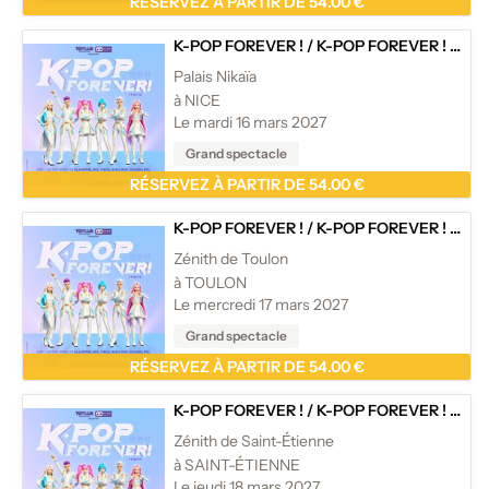
RÉSERVEZ À PARTIR DE 54.00 €
K-POP FOREVER !
/
K-POP FOREVER ! - TOURNÉE
Palais Nikaïa
à NICE
Le mardi 16 mars 2027
Grand spectacle
RÉSERVEZ À PARTIR DE 54.00 €
K-POP FOREVER !
/
K-POP FOREVER ! - TOURNÉE
Zénith de Toulon
à TOULON
Le mercredi 17 mars 2027
Grand spectacle
RÉSERVEZ À PARTIR DE 54.00 €
K-POP FOREVER !
/
K-POP FOREVER ! - TOURNÉE
Zénith de Saint-Étienne
à SAINT-ÉTIENNE
Le jeudi 18 mars 2027