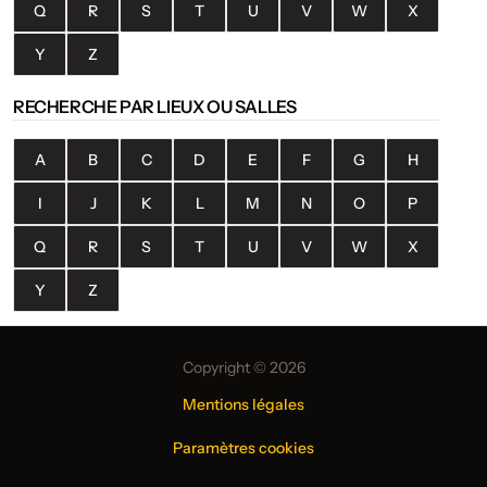
Q
R
S
T
U
V
W
X
Y
Z
RECHERCHE PAR LIEUX OU SALLES
A
B
C
D
E
F
G
H
I
J
K
L
M
N
O
P
Q
R
S
T
U
V
W
X
Y
Z
Copyright © 2026
Mentions légales
Paramètres cookies