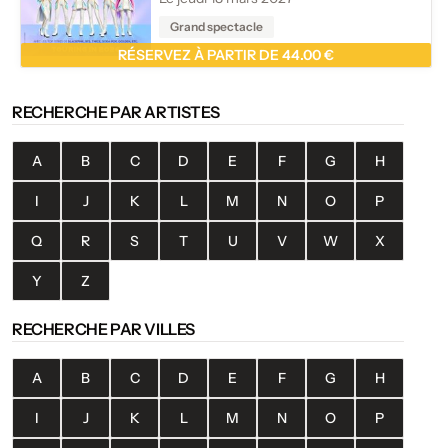
Grand spectacle
RÉSERVEZ À PARTIR DE 44.00 €
RECHERCHE PAR ARTISTES
A
B
C
D
E
F
G
H
I
J
K
L
M
N
O
P
Q
R
S
T
U
V
W
X
Y
Z
RECHERCHE PAR VILLES
A
B
C
D
E
F
G
H
I
J
K
L
M
N
O
P