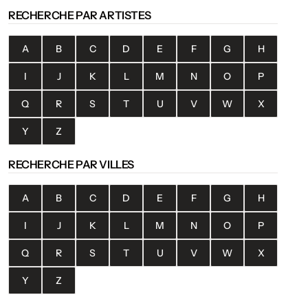
RECHERCHE PAR ARTISTES
A
B
C
D
E
F
G
H
I
J
K
L
M
N
O
P
Q
R
S
T
U
V
W
X
Y
Z
RECHERCHE PAR VILLES
A
B
C
D
E
F
G
H
I
J
K
L
M
N
O
P
Q
R
S
T
U
V
W
X
Y
Z