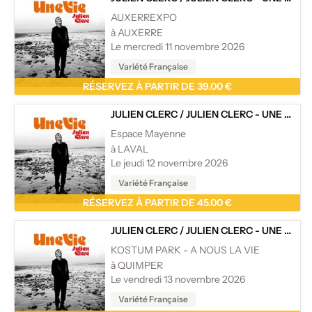
AUXERREXPO
à AUXERRE
Le mercredi 11 novembre 2026
Variété Française
RÉSERVEZ À PARTIR DE 39.00 €
JULIEN CLERC
/
JULIEN CLERC - UNE VIE - TOURNÉE
Espace Mayenne
à LAVAL
Le jeudi 12 novembre 2026
Variété Française
RÉSERVEZ À PARTIR DE 45.00 €
JULIEN CLERC
/
JULIEN CLERC - UNE VIE - TOURNÉE
KOSTUM PARK - A NOUS LA VIE
à QUIMPER
Le vendredi 13 novembre 2026
Variété Française