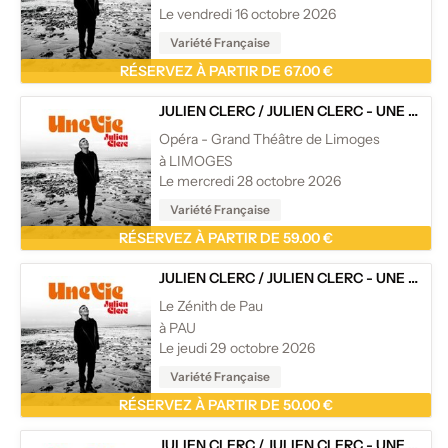
Le vendredi 16 octobre 2026
Variété Française
RÉSERVEZ À PARTIR DE 67.00 €
JULIEN CLERC
/
JULIEN CLERC - UNE VIE - TOURNÉE
Opéra - Grand Théâtre de Limoges
à LIMOGES
Le mercredi 28 octobre 2026
Variété Française
RÉSERVEZ À PARTIR DE 59.00 €
JULIEN CLERC
/
JULIEN CLERC - UNE VIE - TOURNÉE
Le Zénith de Pau
à PAU
Le jeudi 29 octobre 2026
Variété Française
RÉSERVEZ À PARTIR DE 50.00 €
JULIEN CLERC
/
JULIEN CLERC - UNE VIE - TOURNÉE