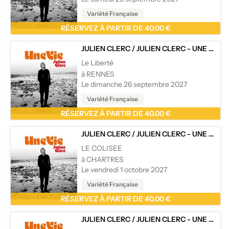
Variété Française
RÉSERVEZ À PARTIR DE 40.00 €
JULIEN CLERC
/
JULIEN CLERC - UNE VIE - TOURNÉE
Le Liberté
à RENNES
Le dimanche 26 septembre 2027
Variété Française
RÉSERVEZ À PARTIR DE 40.00 €
JULIEN CLERC
/
JULIEN CLERC - UNE VIE - TOURNÉE
LE COLISEE
à CHARTRES
Le vendredi 1 octobre 2027
Variété Française
RÉSERVEZ À PARTIR DE 40.00 €
JULIEN CLERC
/
JULIEN CLERC - UNE VIE - TOURNÉE