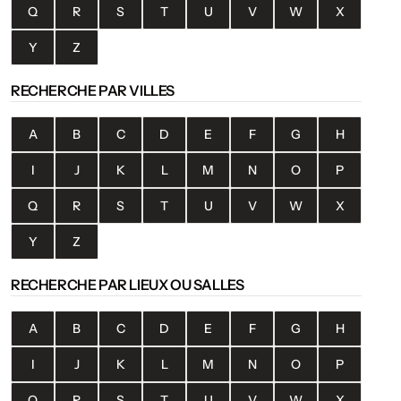
Q
R
S
T
U
V
W
X
Y
Z
RECHERCHE PAR VILLES
A
B
C
D
E
F
G
H
I
J
K
L
M
N
O
P
Q
R
S
T
U
V
W
X
Y
Z
RECHERCHE PAR LIEUX OU SALLES
A
B
C
D
E
F
G
H
I
J
K
L
M
N
O
P
Q
R
S
T
U
V
W
X