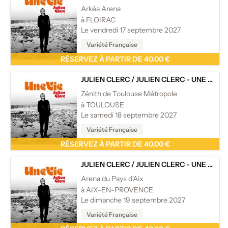
Arkéa Arena
à FLOIRAC
Le vendredi 17 septembre 2027
Variété Française
RÉSERVEZ À PARTIR DE 40.00 €
JULIEN CLERC
/
JULIEN CLERC - UNE VIE - TOURNÉE
Zénith de Toulouse Métropole
à TOULOUSE
Le samedi 18 septembre 2027
Variété Française
RÉSERVEZ À PARTIR DE 40.00 €
JULIEN CLERC
/
JULIEN CLERC - UNE VIE - TOURNÉE
Arena du Pays d'Aix
à AIX-EN-PROVENCE
Le dimanche 19 septembre 2027
Variété Française