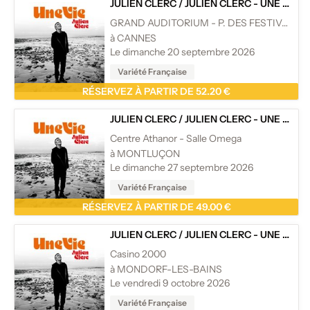
JULIEN CLERC
/
JULIEN CLERC - UNE VIE - TOURNÉE
GRAND AUDITORIUM - P. DES FESTIVALS
à CANNES
Le dimanche 20 septembre 2026
Variété Française
RÉSERVEZ À PARTIR DE 52.20 €
JULIEN CLERC
/
JULIEN CLERC - UNE VIE - TOURNÉE
Centre Athanor - Salle Omega
à MONTLUÇON
Le dimanche 27 septembre 2026
Variété Française
RÉSERVEZ À PARTIR DE 49.00 €
JULIEN CLERC
/
JULIEN CLERC - UNE VIE - TOURNÉE
Casino 2000
à MONDORF-LES-BAINS
Le vendredi 9 octobre 2026
Variété Française