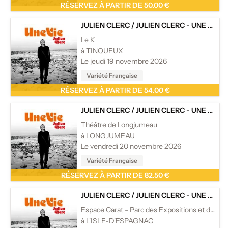
RÉSERVEZ À PARTIR DE 50.00 €
JULIEN CLERC
/
JULIEN CLERC - UNE VIE - TOURNÉE
Le K
à TINQUEUX
Le jeudi 19 novembre 2026
Variété Française
RÉSERVEZ À PARTIR DE 54.00 €
JULIEN CLERC
/
JULIEN CLERC - UNE VIE - TOURNÉE
Théâtre de Longjumeau
à LONGJUMEAU
Le vendredi 20 novembre 2026
Variété Française
RÉSERVEZ À PARTIR DE 82.50 €
JULIEN CLERC
/
JULIEN CLERC - UNE VIE - TOURNÉE
Espace Carat - Parc des Expositions et des Congrès
à L'ISLE-D'ESPAGNAC