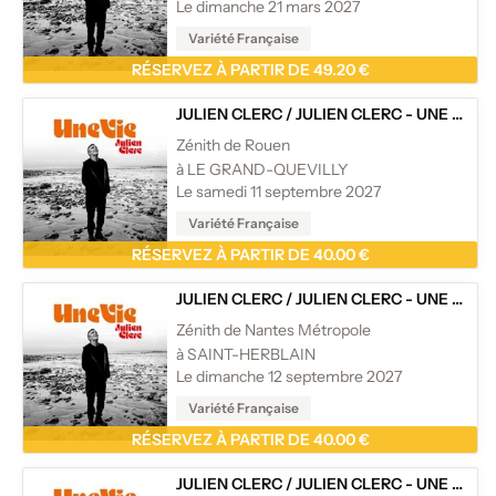
Le dimanche 21 mars 2027
Variété Française
RÉSERVEZ À PARTIR DE 49.20 €
JULIEN CLERC
/
JULIEN CLERC - UNE VIE - TOURNÉE
Zénith de Rouen
à LE GRAND-QUEVILLY
Le samedi 11 septembre 2027
Variété Française
RÉSERVEZ À PARTIR DE 40.00 €
JULIEN CLERC
/
JULIEN CLERC - UNE VIE - TOURNÉE
Zénith de Nantes Métropole
à SAINT-HERBLAIN
Le dimanche 12 septembre 2027
Variété Française
RÉSERVEZ À PARTIR DE 40.00 €
JULIEN CLERC
/
JULIEN CLERC - UNE VIE - TOURNÉE