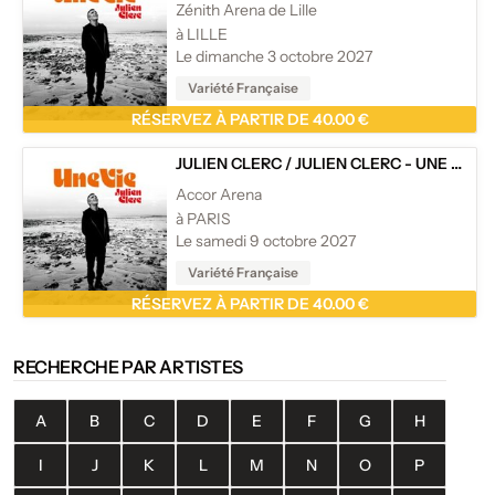
Zénith Arena de Lille
à LILLE
Le dimanche 3 octobre 2027
Variété Française
RÉSERVEZ À PARTIR DE 40.00 €
JULIEN CLERC
/
JULIEN CLERC - UNE VIE - TOURNÉE
Accor Arena
à PARIS
Le samedi 9 octobre 2027
Variété Française
RÉSERVEZ À PARTIR DE 40.00 €
RECHERCHE PAR ARTISTES
A
B
C
D
E
F
G
H
I
J
K
L
M
N
O
P