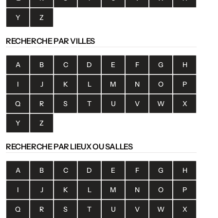
Y
Z
RECHERCHE PAR VILLES
A
B
C
D
E
F
G
H
I
J
K
L
M
N
O
P
Q
R
S
T
U
V
W
X
Y
Z
RECHERCHE PAR LIEUX OU SALLES
A
B
C
D
E
F
G
H
I
J
K
L
M
N
O
P
Q
R
S
T
U
V
W
X