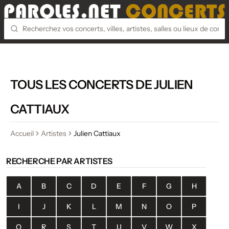
TOUS LES CONCERTS DE JULIEN
CATTIAUX
Accueil
Artistes
Julien Cattiaux
RECHERCHE PAR ARTISTES
A
B
C
D
E
F
G
H
I
J
K
L
M
N
O
P
Q
R
S
T
U
V
W
X