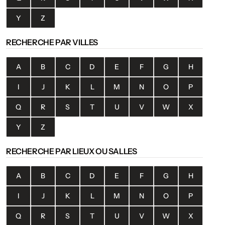
Y
Z
RECHERCHE PAR VILLES
A
B
C
D
E
F
G
H
I
J
K
L
M
N
O
P
Q
R
S
T
U
V
W
X
Y
Z
RECHERCHE PAR LIEUX OU SALLES
A
B
C
D
E
F
G
H
I
J
K
L
M
N
O
P
Q
R
S
T
U
V
W
X