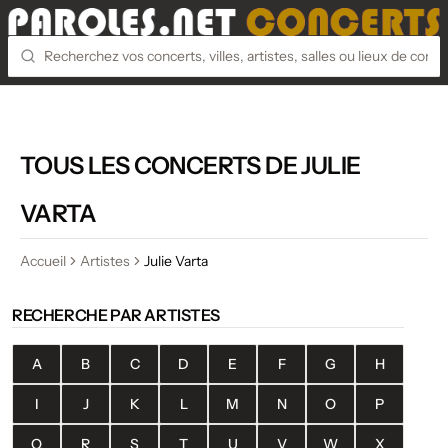
TOUS LES CONCERTS DE JULIE
VARTA
Accueil
Artistes
Julie Varta
RECHERCHE PAR ARTISTES
A
B
C
D
E
F
G
H
I
J
K
L
M
N
O
P
Q
R
S
T
U
V
W
X