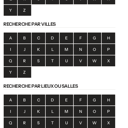
Y
Z
RECHERCHE PAR VILLES
A
B
C
D
E
F
G
H
I
J
K
L
M
N
O
P
Q
R
S
T
U
V
W
X
Y
Z
RECHERCHE PAR LIEUX OU SALLES
A
B
C
D
E
F
G
H
I
J
K
L
M
N
O
P
Q
R
S
T
U
V
W
X