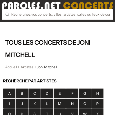
TOUS LES CONCERTS DE JONI
MITCHELL
Accueil
Artistes
Joni Mitchell
RECHERCHE PAR ARTISTES
A
B
C
D
E
F
G
H
I
J
K
L
M
N
O
P
Q
R
S
T
U
V
W
X