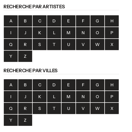
RECHERCHE PAR ARTISTES
A
B
C
D
E
F
G
H
I
J
K
L
M
N
O
P
Q
R
S
T
U
V
W
X
Y
Z
RECHERCHE PAR VILLES
A
B
C
D
E
F
G
H
I
J
K
L
M
N
O
P
Q
R
S
T
U
V
W
X
Y
Z