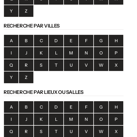
Y
Z
RECHERCHE PAR VILLES
A
B
C
D
E
F
G
H
I
J
K
L
M
N
O
P
Q
R
S
T
U
V
W
X
Y
Z
RECHERCHE PAR LIEUX OU SALLES
A
B
C
D
E
F
G
H
I
J
K
L
M
N
O
P
Q
R
S
T
U
V
W
X