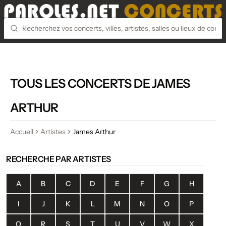
TOUS LES CONCERTS DE JAMES
ARTHUR
Accueil
Artistes
James Arthur
RECHERCHE PAR ARTISTES
A
B
C
D
E
F
G
H
I
J
K
L
M
N
O
P
Q
R
S
T
U
V
W
X