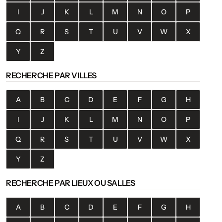
I
J
K
L
M
N
O
P
Q
R
S
T
U
V
W
X
Y
Z
RECHERCHE PAR VILLES
A
B
C
D
E
F
G
H
I
J
K
L
M
N
O
P
Q
R
S
T
U
V
W
X
Y
Z
RECHERCHE PAR LIEUX OU SALLES
A
B
C
D
E
F
G
H