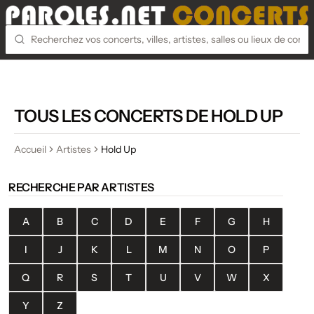
TOUS LES CONCERTS DE HOLD UP
Accueil
Artistes
Hold Up
RECHERCHE PAR ARTISTES
A
B
C
D
E
F
G
H
I
J
K
L
M
N
O
P
Q
R
S
T
U
V
W
X
Y
Z