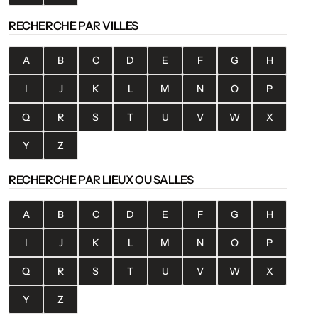
RECHERCHE PAR VILLES
A
B
C
D
E
F
G
H
I
J
K
L
M
N
O
P
Q
R
S
T
U
V
W
X
Y
Z
RECHERCHE PAR LIEUX OU SALLES
A
B
C
D
E
F
G
H
I
J
K
L
M
N
O
P
Q
R
S
T
U
V
W
X
Y
Z