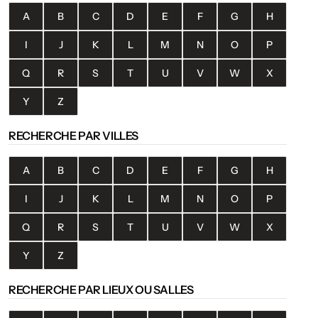
A
B
C
D
E
F
G
H
I
J
K
L
M
N
O
P
Q
R
S
T
U
V
W
X
Y
Z
RECHERCHE PAR VILLES
A
B
C
D
E
F
G
H
I
J
K
L
M
N
O
P
Q
R
S
T
U
V
W
X
Y
Z
RECHERCHE PAR LIEUX OU SALLES