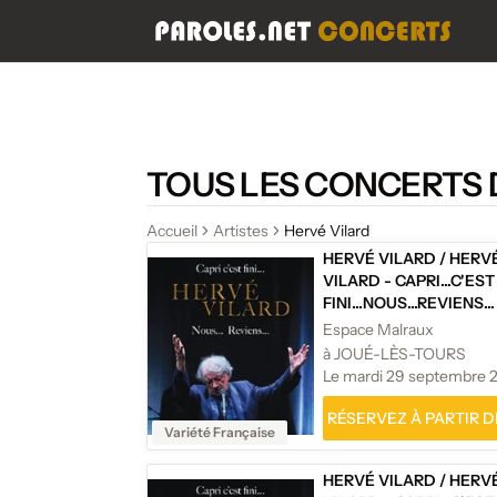
TOUS LES CONCERTS 
Accueil
Artistes
Hervé Vilard
HERVÉ VILARD
/
HERV
VILARD - CAPRI...C'EST
FINI...NOUS...REVIENS...
Espace Malraux
à JOUÉ-LÈS-TOURS
Le mardi 29 septembre 
RÉSERVEZ À PARTIR DE
Variété Française
HERVÉ VILARD
/
HERV