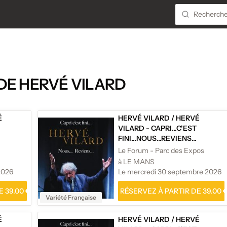
DE HERVÉ VILARD
É
HERVÉ VILARD
/
HERVÉ
VILARD - CAPRI...C'EST
FINI...NOUS...REVIENS...
Le Forum - Parc des Expos
à LE MANS
2026
Le mercredi 30 septembre 2026
 39.00 €
RÉSERVEZ À PARTIR DE 39.00 
Variété Française
É
HERVÉ VILARD
/
HERVÉ