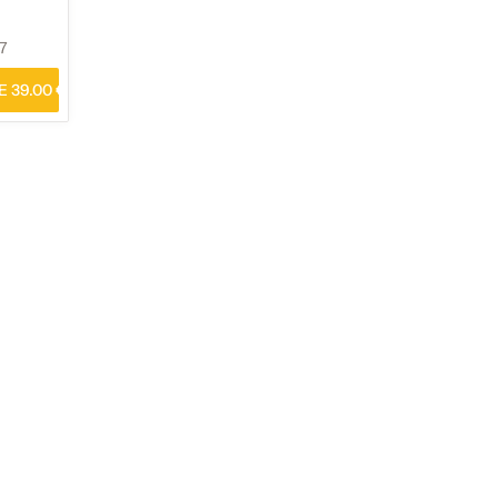
7
 39.00 €