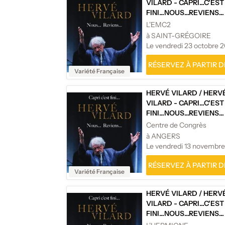
VILARD - CAPRI...C'EST
FINI...NOUS...REVIENS...
L'EMC2
à SAINT-GRÉGOIRE
Le vendredi 23 octobre 
RÉSERVEZ À PARTIR DE
Variété Française
HERVÉ VILARD
/
HERV
VILARD - CAPRI...C'EST
FINI...NOUS...REVIENS...
Centre de Congrès
à ANGERS
Le vendredi 13 novembr
RÉSERVEZ À PARTIR DE
Variété Française
HERVÉ VILARD
/
HERV
VILARD - CAPRI...C'EST
FINI...NOUS...REVIENS...