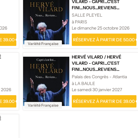
VILARD - CAPRI...C'EST
FINI...NOUS...REVIENS...
SALLE PLEYEL
à PARIS
2026
Le dimanche 25 octobre 2026
 39.00 €
RÉSERVEZ À PARTIR DE 50.00 
Variété Française
É
HERVÉ VILARD
/
HERVÉ
VILARD - CAPRI...C'EST
FINI...NOUS...REVIENS...
Palais des Congrès - Atlantia
à LA BAULE
e 2026
Le samedi 30 janvier 2027
 39.00 €
RÉSERVEZ À PARTIR DE 39.00 
Variété Française
É