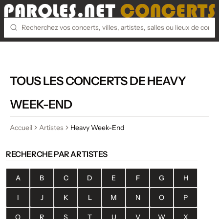
TOUS LES CONCERTS DE HEAVY
WEEK-END
Accueil
Artistes
Heavy Week-End
RECHERCHE PAR ARTISTES
A
B
C
D
E
F
G
H
I
J
K
L
M
N
O
P
Q
R
S
T
U
V
W
X