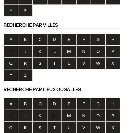
Y
Z
RECHERCHE PAR VILLES
A
B
C
D
E
F
G
H
I
J
K
L
M
N
O
P
Q
R
S
T
U
V
W
X
Y
Z
RECHERCHE PAR LIEUX OU SALLES
A
B
C
D
E
F
G
H
I
J
K
L
M
N
O
P
Q
R
S
T
U
V
W
X