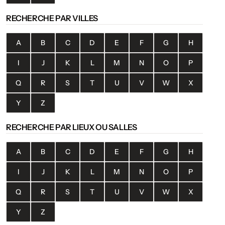
RECHERCHE PAR VILLES
A
B
C
D
E
F
G
H
I
J
K
L
M
N
O
P
Q
R
S
T
U
V
W
X
Y
Z
RECHERCHE PAR LIEUX OU SALLES
A
B
C
D
E
F
G
H
I
J
K
L
M
N
O
P
Q
R
S
T
U
V
W
X
Y
Z