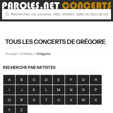
TOUS LES CONCERTS DE GRÉGOIRE
Accueil
Artistes
Grégoire
RECHERCHE PAR ARTISTES
A
B
C
D
E
F
G
H
I
J
K
L
M
N
O
P
Q
R
S
T
U
V
W
X
Y
Z