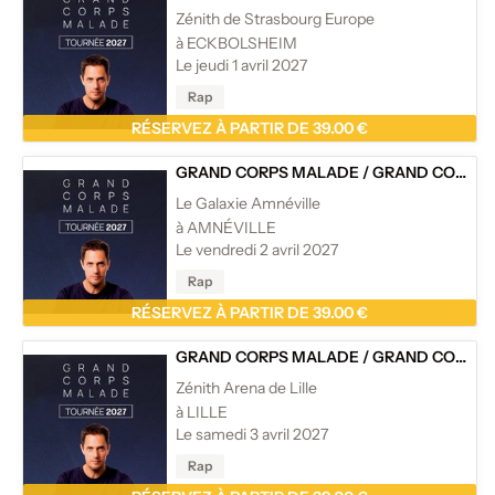
Zénith de Strasbourg Europe
à ECKBOLSHEIM
Le jeudi 1 avril 2027
Rap
RÉSERVEZ À PARTIR DE 39.00 €
GRAND CORPS MALADE
/
GRAND CORPS MALADE - TOURNÉE
Le Galaxie Amnéville
à AMNÉVILLE
Le vendredi 2 avril 2027
Rap
RÉSERVEZ À PARTIR DE 39.00 €
GRAND CORPS MALADE
/
GRAND CORPS MALADE - TOURNÉE
Zénith Arena de Lille
à LILLE
Le samedi 3 avril 2027
Rap