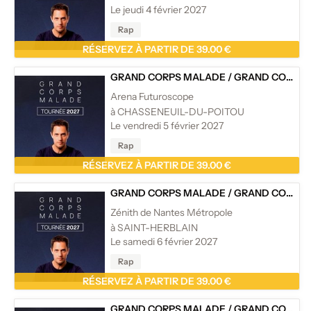
Le jeudi 4 février 2027
Rap
RÉSERVEZ À PARTIR DE 39.00 €
GRAND CORPS MALADE
/
GRAND CORPS MALADE - TOURNÉE
Arena Futuroscope
à CHASSENEUIL-DU-POITOU
Le vendredi 5 février 2027
Rap
RÉSERVEZ À PARTIR DE 39.00 €
GRAND CORPS MALADE
/
GRAND CORPS MALADE - TOURNÉE
Zénith de Nantes Métropole
à SAINT-HERBLAIN
Le samedi 6 février 2027
Rap
RÉSERVEZ À PARTIR DE 39.00 €
GRAND CORPS MALADE
/
GRAND CORPS MALADE - TOURNÉE