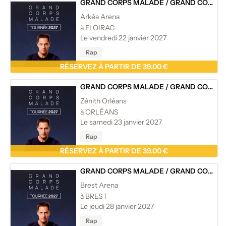
GRAND CORPS MALADE
/
GRAND CORPS MALADE - TOURNÉE
Arkéa Arena
à FLOIRAC
Le vendredi 22 janvier 2027
Rap
RÉSERVEZ À PARTIR DE 39.00 €
GRAND CORPS MALADE
/
GRAND CORPS MALADE - TOURNÉE
Zénith Orléans
à ORLÉANS
Le samedi 23 janvier 2027
Rap
RÉSERVEZ À PARTIR DE 39.00 €
GRAND CORPS MALADE
/
GRAND CORPS MALADE - TOURNÉE
Brest Arena
à BREST
Le jeudi 28 janvier 2027
Rap