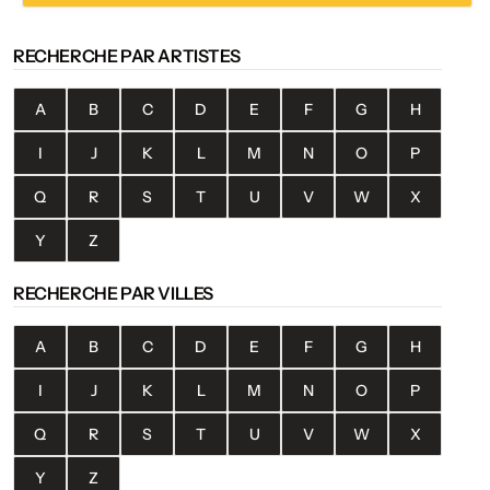
RECHERCHE PAR ARTISTES
A
B
C
D
E
F
G
H
I
J
K
L
M
N
O
P
Q
R
S
T
U
V
W
X
Y
Z
RECHERCHE PAR VILLES
A
B
C
D
E
F
G
H
I
J
K
L
M
N
O
P
Q
R
S
T
U
V
W
X
Y
Z