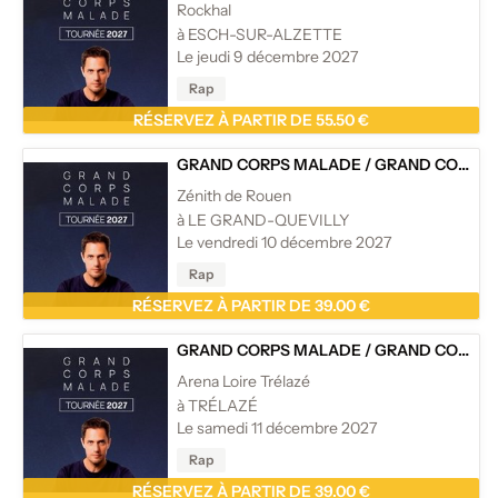
Rockhal
à ESCH-SUR-ALZETTE
Le jeudi 9 décembre 2027
Rap
RÉSERVEZ À PARTIR DE 55.50 €
GRAND CORPS MALADE
/
GRAND CORPS MALADE - TOURNÉE
Zénith de Rouen
à LE GRAND-QUEVILLY
Le vendredi 10 décembre 2027
Rap
RÉSERVEZ À PARTIR DE 39.00 €
GRAND CORPS MALADE
/
GRAND CORPS MALADE - TOURNÉE
Arena Loire Trélazé
à TRÉLAZÉ
Le samedi 11 décembre 2027
Rap
RÉSERVEZ À PARTIR DE 39.00 €