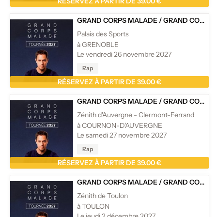
RÉSERVEZ À PARTIR DE 39.00 €
GRAND CORPS MALADE
/
GRAND CORPS MALADE - TOURNÉE
Palais des Sports
à GRENOBLE
Le vendredi 26 novembre 2027
Rap
RÉSERVEZ À PARTIR DE 39.00 €
GRAND CORPS MALADE
/
GRAND CORPS MALADE - TOURNÉE
Zénith d'Auvergne - Clermont-Ferrand
à COURNON-D'AUVERGNE
Le samedi 27 novembre 2027
Rap
RÉSERVEZ À PARTIR DE 39.00 €
GRAND CORPS MALADE
/
GRAND CORPS MALADE - TOURNÉE
Zénith de Toulon
à TOULON
Le jeudi 2 décembre 2027