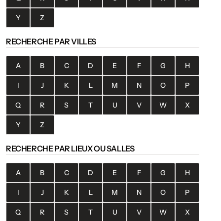
Y
Z
RECHERCHE PAR VILLES
A
B
C
D
E
F
G
H
I
J
K
L
M
N
O
P
Q
R
S
T
U
V
W
X
Y
Z
RECHERCHE PAR LIEUX OU SALLES
A
B
C
D
E
F
G
H
I
J
K
L
M
N
O
P
Q
R
S
T
U
V
W
X