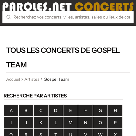
TOUS LES CONCERTS DE GOSPEL
TEAM
Accueil
Artistes
Gospel Team
RECHERCHE PAR ARTISTES
A
B
C
D
E
F
G
H
I
J
K
L
M
N
O
P
Q
R
S
T
U
V
W
X