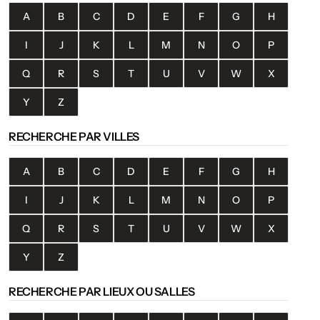
A
B
C
D
E
F
G
H
I
J
K
L
M
N
O
P
Q
R
S
T
U
V
W
X
Y
Z
RECHERCHE PAR VILLES
A
B
C
D
E
F
G
H
I
J
K
L
M
N
O
P
Q
R
S
T
U
V
W
X
Y
Z
RECHERCHE PAR LIEUX OU SALLES