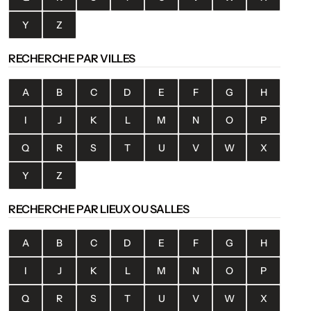
Y
Z
RECHERCHE PAR VILLES
A
B
C
D
E
F
G
H
I
J
K
L
M
N
O
P
Q
R
S
T
U
V
W
X
Y
Z
RECHERCHE PAR LIEUX OU SALLES
A
B
C
D
E
F
G
H
I
J
K
L
M
N
O
P
Q
R
S
T
U
V
W
X