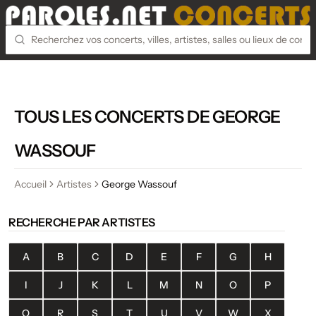
TOUS LES CONCERTS DE GEORGE
WASSOUF
Accueil
Artistes
George Wassouf
RECHERCHE PAR ARTISTES
A
B
C
D
E
F
G
H
I
J
K
L
M
N
O
P
Q
R
S
T
U
V
W
X